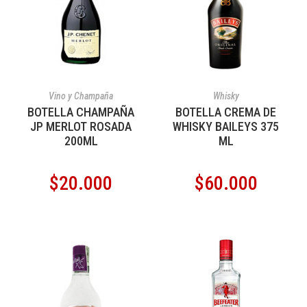
AÑADIR AL CARRITO
AÑADIR AL CARRITO
Vino y Champaña
Whisky
BOTELLA CHAMPAÑA
BOTELLA CREMA DE
JP MERLOT ROSADA
WHISKY BAILEYS 375
200ML
ML
$
20.000
$
60.000