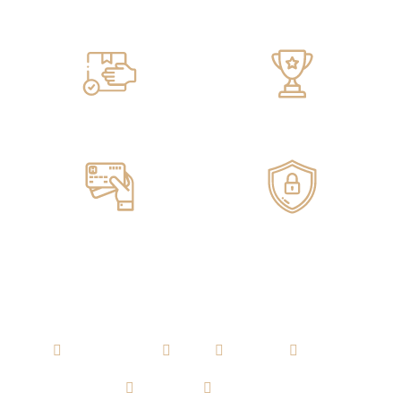
Servicio de ENTREGA
100% GARANTIZADO
Pagos ONLINE
100% SEGUROS
AGUARDIENTE
RON
WHISKY
VODKA
TEQUILA
CERVEZA