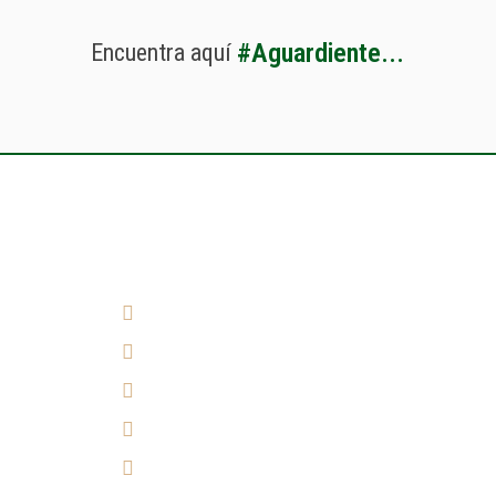
#
A
g
u
a
r
d
i
e
n
t
e
.
.
.
Encuentra
aquí
¿Cómo llegar?
(7) 692 7247
314 290 7149
Experiencia 360°
Tulicorera.online