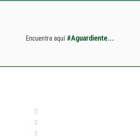
#
A
g
u
a
r
d
i
e
n
t
e
.
.
.
Encuentra
aquí
¿Cómo llegar?
(7) 692 7247
314 290 7149