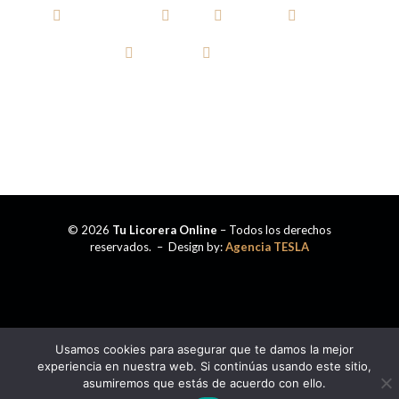
AGUARDIENTE
RON
WHISKY
VODKA
TEQUILA
CERVEZA
© 2026
Tu Licorera Online
– Todos los derechos
reservados. – Design by:
Agencia TESLA
Usamos cookies para asegurar que te damos la mejor
experiencia en nuestra web. Si continúas usando este sitio,
asumiremos que estás de acuerdo con ello.