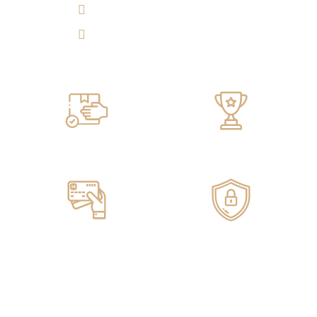
Experiencia 360°
Tulicorera.online
Servicio de ENTREGA
100% GARANTIZADO
Pagos ONLINE
100% SEGUROS