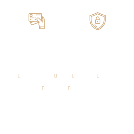
Pagos ONLINE
100% SEGUROS
AGUARDIENTE
RON
WHISKY
VODKA
TEQUILA
CERVEZA