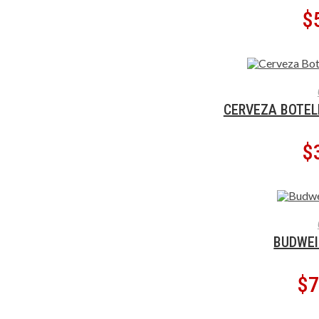
$
AÑADIR
CERVEZA BOTEL
$
AÑADIR
BUDWEI
$
7