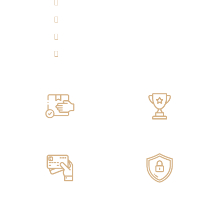
(7) 692 7247
314 290 7149
Experiencia 360°
Tulicorera.online
Servicio de ENTREGA
100% GARANTIZADO
Pagos ONLINE
100% SEGUROS