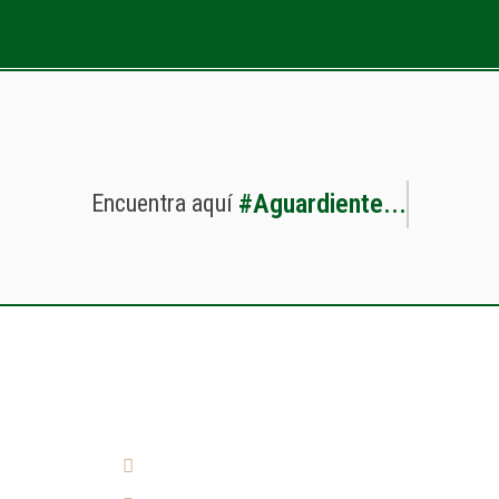
#
A
g
u
a
r
d
i
e
n
t
e
.
.
.
Encuentra
aquí
¿Cómo llegar?