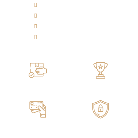
(7) 692 7247
314 290 7149
Experiencia 360°
Tulicorera.online
Servicio de ENTREGA
100% GARANTIZADO
Pagos ONLINE
100% SEGUROS