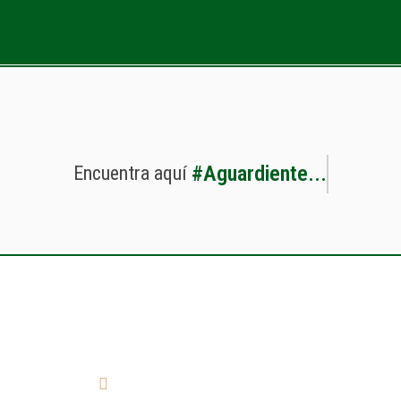
#
A
g
u
a
r
d
i
e
n
t
e
.
.
.
Encuentra
aquí
¿Cómo llegar?