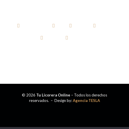
AGUARDIENTE
RON
WHISKY
VODKA
TEQUILA
CERVEZA
© 2026
Tu Licorera Online
– Todos los derechos
reservados. – Design by:
Agencia TESLA