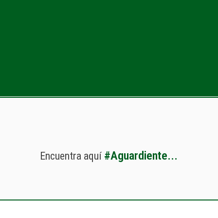
#
A
g
u
a
r
d
i
e
n
t
e
.
.
.
Encuentra
aquí