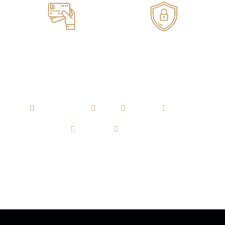
Pagos ONLINE
100% SEGUROS
AGUARDIENTE
RON
WHISKY
VODKA
TEQUILA
CERVEZA