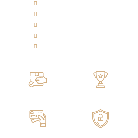
¿Cómo llegar?
(7) 692 7247
314 290 7149
Experiencia 360°
Tulicorera.online
Servicio de ENTREGA
100% GARANTIZADO
Pagos ONLINE
100% SEGUROS