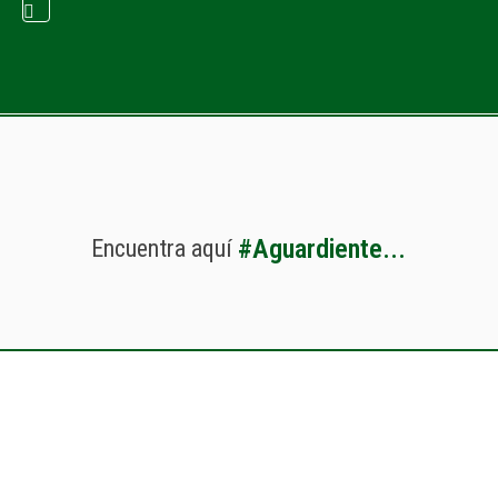
#
A
g
u
a
r
d
i
e
n
t
e
.
.
.
Encuentra
aquí