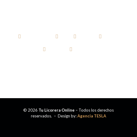
AGUARDIENTE
RON
WHISKY
VODKA
TEQUILA
CERVEZA
© 2026
Tu Licorera Online
– Todos los derechos
reservados. – Design by:
Agencia TESLA