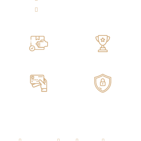
Tulicorera.online
Servicio de ENTREGA
100% GARANTIZADO
Pagos ONLINE
100% SEGUROS
AGUARDIENTE
RON
WHISKY
VODKA