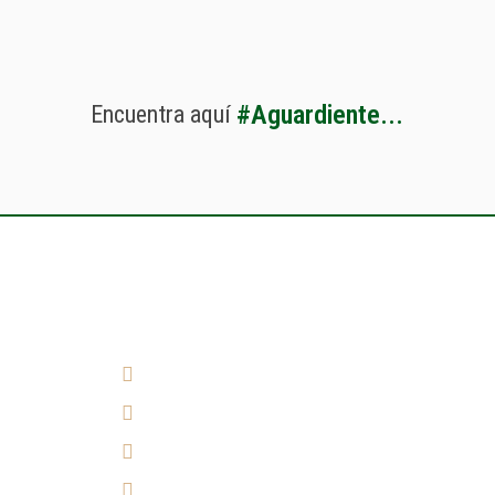
#
A
g
u
a
r
d
i
e
n
t
e
.
.
.
Encuentra
aquí
¿Cómo llegar?
(7) 692 7247
314 290 7149
Experiencia 360°