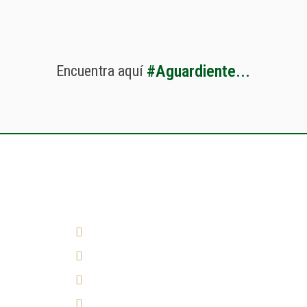
#
A
g
u
a
r
d
i
e
n
t
e
.
.
.
Encuentra
aquí
¿Cómo llegar?
(7) 692 7247
314 290 7149
Experiencia 360°