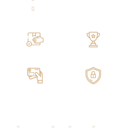
Tulicorera.online
Servicio de ENTREGA
100% GARANTIZADO
Pagos ONLINE
100% SEGUROS
AGUARDIENTE
RON
WHISKY
VODKA