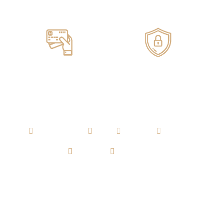
Servicio de ENTREGA
100% GARANTIZADO
Pagos ONLINE
100% SEGUROS
AGUARDIENTE
RON
WHISKY
VODKA
TEQUILA
CERVEZA