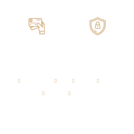
Servicio de ENTREGA
100% GARANTIZADO
Pagos ONLINE
100% SEGUROS
AGUARDIENTE
RON
WHISKY
VODKA
TEQUILA
CERVEZA