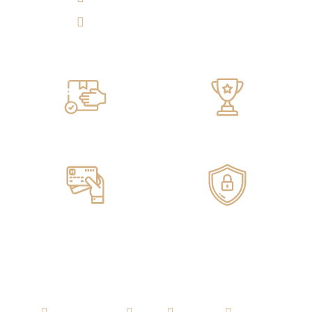
Tulicorera.online
Servicio de ENTREGA
100% GARANTIZADO
Pagos ONLINE
100% SEGUROS