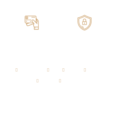
Servicio de ENTREGA
100% GARANTIZADO
Pagos ONLINE
100% SEGUROS
AGUARDIENTE
RON
WHISKY
VODKA
TEQUILA
CERVEZA