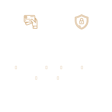
Servicio de ENTREGA
100% GARANTIZADO
Pagos ONLINE
100% SEGUROS
AGUARDIENTE
RON
WHISKY
VODKA
TEQUILA
CERVEZA