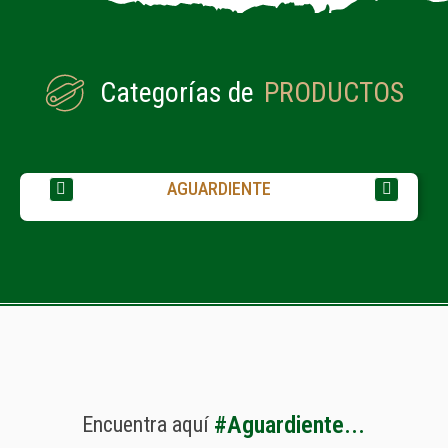
Categorías de
PRODUCTOS
AGUARDIENTE
#
A
g
u
a
r
d
i
e
n
t
e
.
.
.
Encuentra
aquí