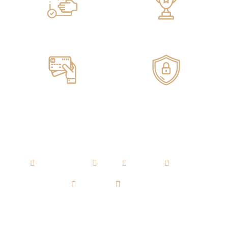
Servicio de ENTREGA
100% GARANTIZADO
Pagos ONLINE
100% SEGUROS
AGUARDIENTE
RON
WHISKY
VODKA
TEQUILA
CERVEZA