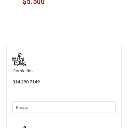
$
5.500
Domicilios:
314 290 7149