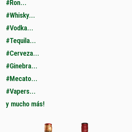
#
R
o
n
.
.
.
#
W
h
i
s
k
y
.
.
.
#
V
o
d
k
a
.
.
.
#
T
e
q
u
i
l
a
.
.
.
#
C
e
r
v
e
z
a
.
.
.
#
G
i
n
e
b
r
a
.
.
.
#
M
e
c
a
t
o
.
.
.
#
V
a
p
e
r
s
.
.
.
y
m
u
c
h
o
m
á
s
!