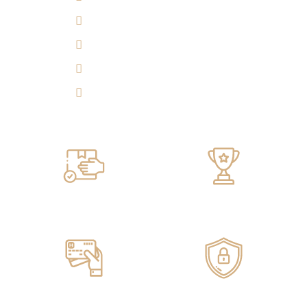
(7) 692 7247
314 290 7149
Experiencia 360°
Tulicorera.online
Servicio de ENTREGA
100% GARANTIZADO
Pagos ONLINE
100% SEGUROS