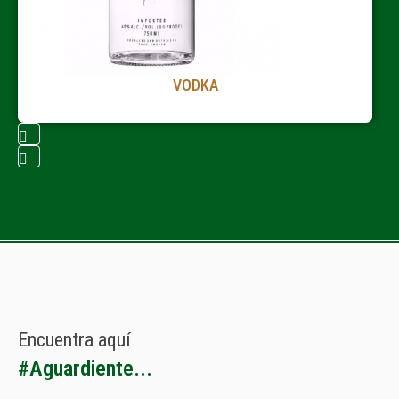
VODKA
Encuentra
aquí
#
A
g
u
a
r
d
i
e
n
t
e
.
.
.