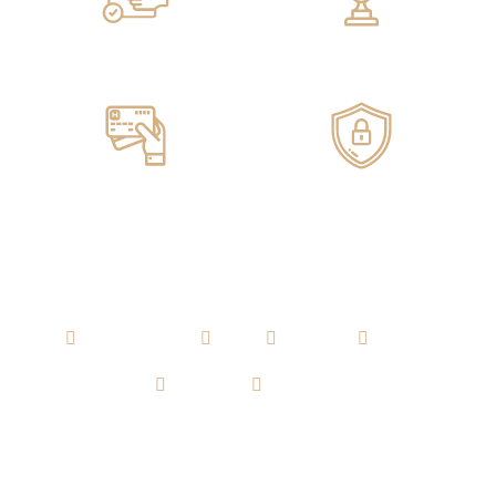
Servicio de ENTREGA
100% GARANTIZADO
Pagos ONLINE
100% SEGUROS
AGUARDIENTE
RON
WHISKY
VODKA
TEQUILA
CERVEZA