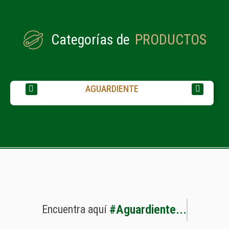
Categorías de
PRODUCTOS
AGUARDIENTE
#
A
g
u
a
r
d
i
e
n
t
e
.
.
.
Encuentra
aquí