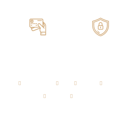
Servicio de ENTREGA
100% GARANTIZADO
Pagos ONLINE
100% SEGUROS
AGUARDIENTE
RON
WHISKY
VODKA
TEQUILA
CERVEZA