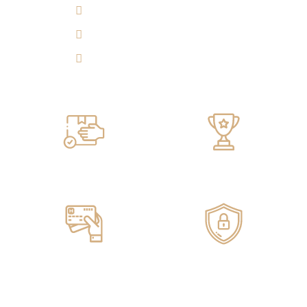
314 290 7149
Experiencia 360°
Tulicorera.online
Servicio de ENTREGA
100% GARANTIZADO
Pagos ONLINE
100% SEGUROS