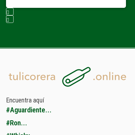
Encuentra
aquí
#
A
g
u
a
r
d
i
e
n
t
e
.
.
.
#
R
o
n
.
.
.