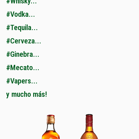
#
W
h
i
s
k
y
.
.
.
#
V
o
d
k
a
.
.
.
#
T
e
q
u
i
l
a
.
.
.
#
C
e
r
v
e
z
a
.
.
.
#
G
i
n
e
b
r
a
.
.
.
#
M
e
c
a
t
o
.
.
.
#
V
a
p
e
r
s
.
.
.
y
m
u
c
h
o
m
á
s
!