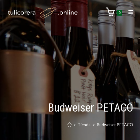
0
Budweiser PETACO
>
Tienda
>
Budweiser PETACO