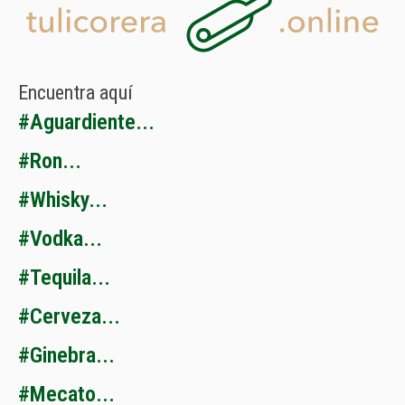
Encuentra
aquí
#
A
g
u
a
r
d
i
e
n
t
e
.
.
.
#
R
o
n
.
.
.
#
W
h
i
s
k
y
.
.
.
#
V
o
d
k
a
.
.
.
#
T
e
q
u
i
l
a
.
.
.
#
C
e
r
v
e
z
a
.
.
.
#
G
i
n
e
b
r
a
.
.
.
#
M
e
c
a
t
o
.
.
.