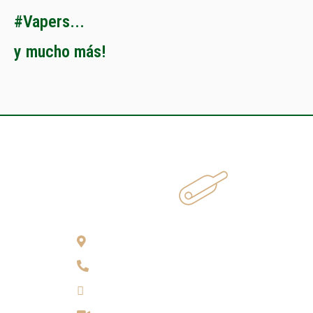
#
V
a
p
e
r
s
.
.
.
y
m
u
c
h
o
m
á
s
!
¿Cómo llegar?
(7) 692 7247
314 290 7149