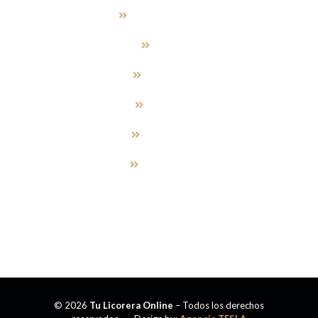
AGUARDIENTE
RON
WHISKY
VODKA
TEQUILA
CERVEZA
© 2026
Tu Licorera Online
– Todos los derechos