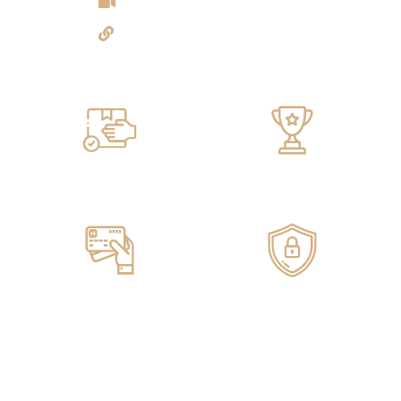
Experiencia 360°
Tulicorera.online
Servicio de ENTREGA
100% GARANTIZADO
Pagos ONLINE
100% SEGUROS