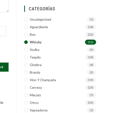
CATEGORÍAS
Uncategorized
(1)
Aguardiente
(16)
Ron
(22)
Whisky
(31)
Vodka
(5)
Tequila
(10)
Ginebra
(6)
Brandy
(2)
Vino Y Champaña
(15)
Cerveza
(23)
Mecato
(7)
Otros
(35)
Vapeadores
(1)