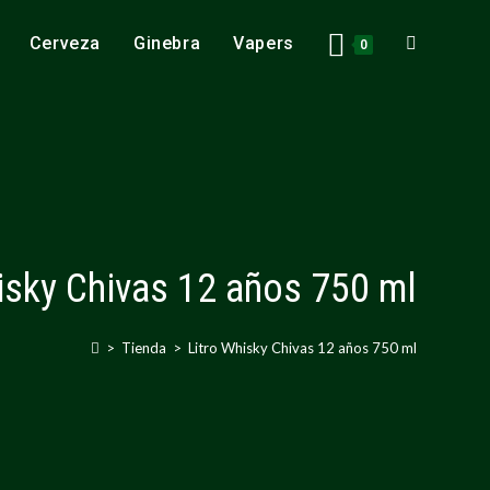
Cerveza
Ginebra
Vapers
Alternar
0
búsqueda
de
isky Chivas 12 años 750 ml
la
>
Tienda
>
Litro Whisky Chivas 12 años 750 ml
web