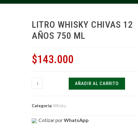
LITRO WHISKY CHIVAS 12
AÑOS 750 ML
$
143.000
Litro
AÑADIR AL CARRITO
Whisky
Chivas
12
Categoría:
Whisky
años
750
Cotizar por
WhatsApp
ml
cantidad