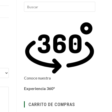
Pulsa
Escape
para
cerrar
el
panel
de
búsqueda.
Conoce nuestra
Experiencia 360°
CARRITO DE COMPRAS