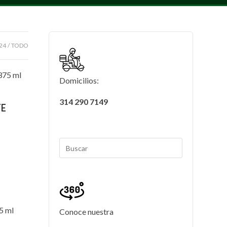
24
TODO
Domicilios:
314 290 7149
TE
Conoce nuestra