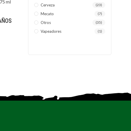
Cerveza
(23)
Mecato
(7)
 AÑOS
Otros
(35)
Vapeadores
(1)