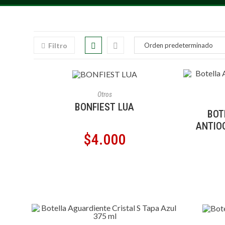
Filtro
AÑADIR AL CARRITO
Otros
A
BONFIEST LUA
BOT
ANTIO
$
4.000
A