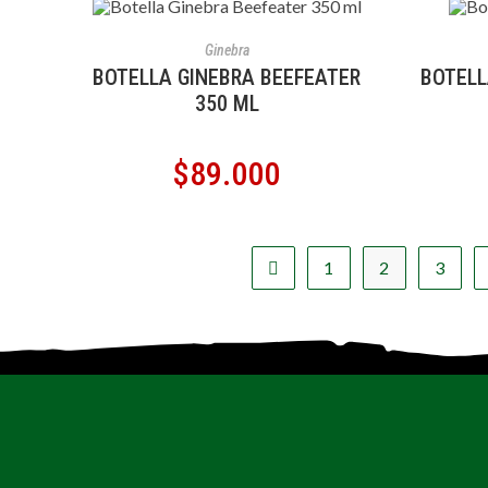
AÑADIR AL CARRITO
A
Ginebra
BOTELLA GINEBRA BEEFEATER
BOTELL
350 ML
$
89.000
1
2
3