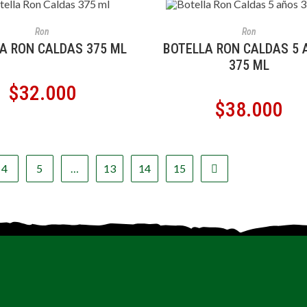
ÑADIR AL CARRITO
AÑADIR AL CARRITO
Ron
Ron
A RON CALDAS 375 ML
BOTELLA RON CALDAS 5
375 ML
$
32.000
$
38.000
4
5
…
13
14
15