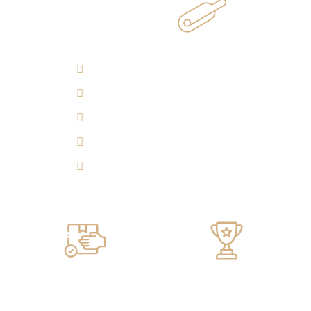
¿Cómo llegar?
(7) 692 7247
314 290 7149
Experiencia 360°
Tulicorera.online
Servicio de ENTREGA
100% GARANTIZADO