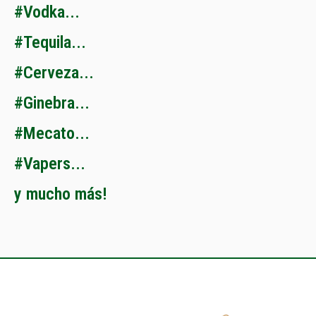
#
V
o
d
k
a
.
.
.
#
T
e
q
u
i
l
a
.
.
.
#
C
e
r
v
e
z
a
.
.
.
#
G
i
n
e
b
r
a
.
.
.
#
M
e
c
a
t
o
.
.
.
#
V
a
p
e
r
s
.
.
.
y
m
u
c
h
o
m
á
s
!