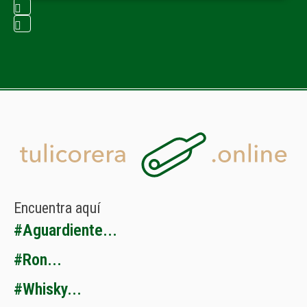
Encuentra
aquí
#
A
g
u
a
r
d
i
e
n
t
e
.
.
.
#
R
o
n
.
.
.
#
W
h
i
s
k
y
.
.
.