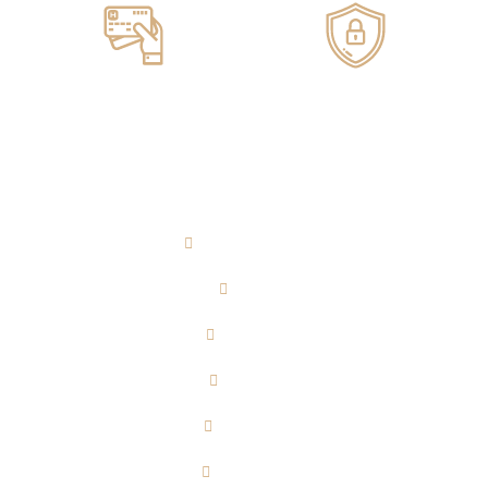
Pagos ONLINE
100% SEGUROS
AGUARDIENTE
RON
WHISKY
VODKA
TEQUILA
CERVEZA