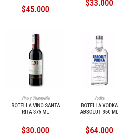
$
33.000
$
45.000
AÑADIR AL CARRITO
AÑADIR AL CARRITO
Vino y Champaña
Vodka
BOTELLA VINO SANTA
BOTELLA VODKA
RITA 375 ML
ABSOLUT 350 ML
$
30.000
$
64.000