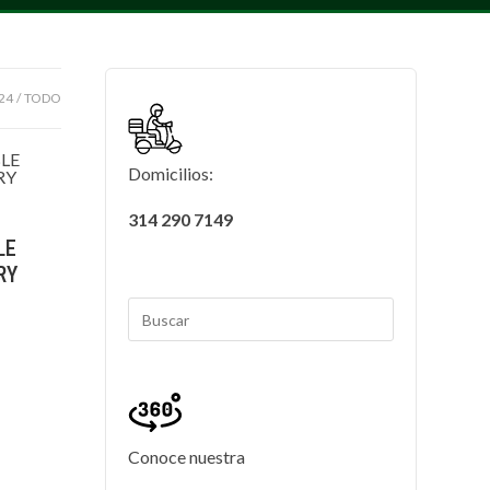
24
TODO
Domicilios:
314 290 7149
LE
RY
Conoce nuestra