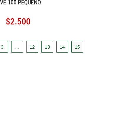
IVE 100 PEQUEÑO
$
2.500
3
…
12
13
14
15