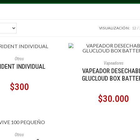
VISUALIZACIÓN:
12
ÑADIR AL CARRITO
Otros
AÑADIR AL CARRITO
Vapeadores
IDENT INDIVIDUAL
VAPEADOR DESECHAB
GLUCLOUD BOX BATTE
$
300
$
30.000
ÑADIR AL CARRITO
Otros