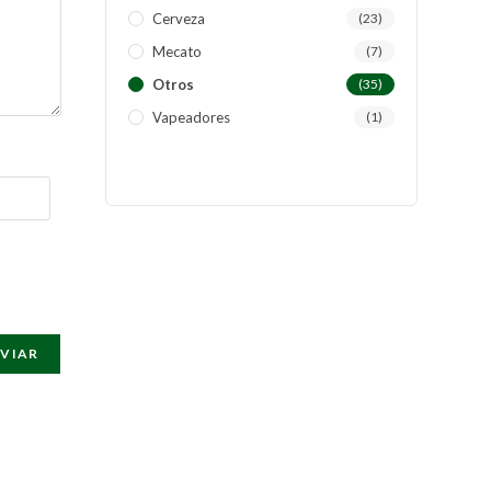
Cerveza
(23)
Mecato
(7)
Otros
(35)
Vapeadores
(1)