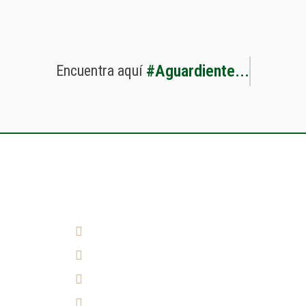
#
A
g
u
a
r
d
i
e
n
t
e
.
.
.
Encuentra
aquí
¿Cómo llegar?
(7) 692 7247
314 290 7149
Experiencia 360°