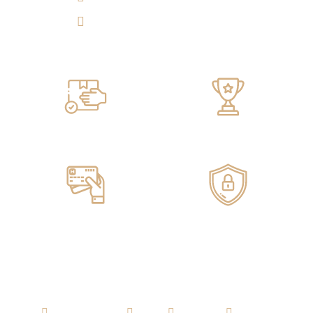
Tulicorera.online
Servicio de ENTREGA
100% GARANTIZADO
Pagos ONLINE
100% SEGUROS
AGUARDIENTE
RON
WHISKY
VODKA