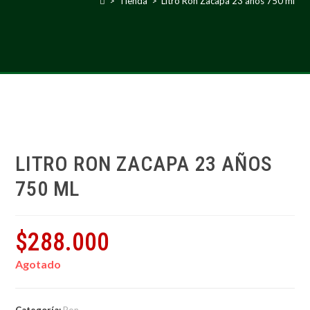
>
Tienda
>
Litro Ron Zacapa 23 años 750 ml
LITRO RON ZACAPA 23 AÑOS
750 ML
$
288.000
Agotado
Categoría:
Ron