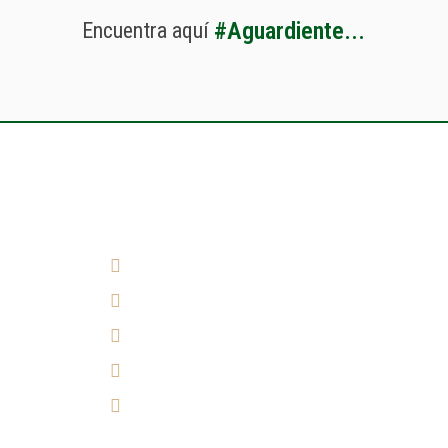
#
A
g
u
a
r
d
i
e
n
t
e
.
.
.
Encuentra
aquí
¿Cómo llegar?
(7) 692 7247
314 290 7149
Experiencia 360°
Tulicorera.online