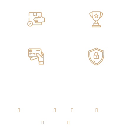
Servicio de ENTREGA
100% GARANTIZADO
Pagos ONLINE
100% SEGUROS
AGUARDIENTE
RON
WHISKY
VODKA
TEQUILA
CERVEZA