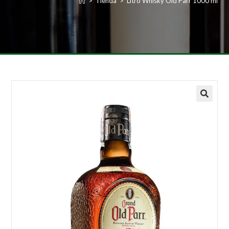
>
Tienda
>
Litro Whisky Old Parr 1000 ml