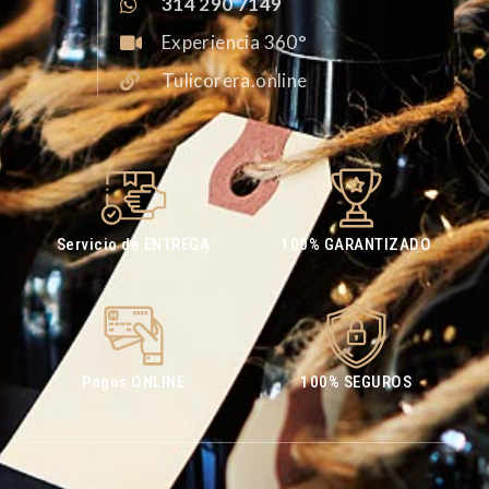
314 290 7149
Experiencia 360°
Tulicorera.online
Servicio de ENTREGA
100% GARANTIZADO
Pagos ONLINE
100% SEGUROS