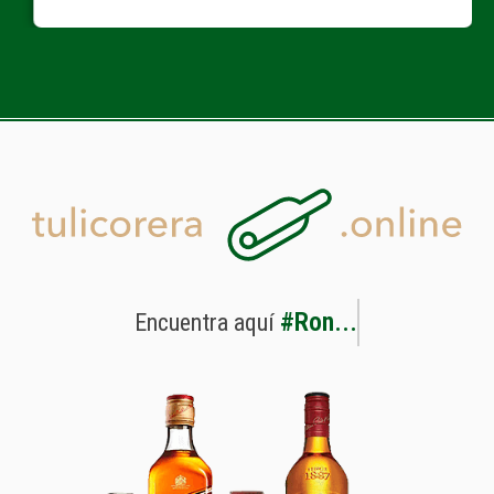
#
R
o
n
.
.
.
Encuentra
aquí