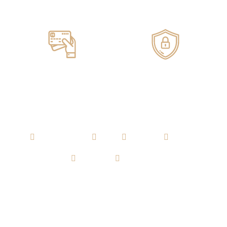
Servicio de ENTREGA
100% GARANTIZADO
Pagos ONLINE
100% SEGUROS
AGUARDIENTE
RON
WHISKY
VODKA
TEQUILA
CERVEZA