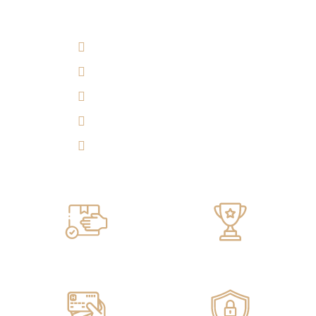
¿Cómo llegar?
(7) 692 7247
314 290 7149
Experiencia 360°
Tulicorera.online
Servicio de ENTREGA
100% GARANTIZADO