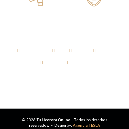
Pagos ONLINE
100% SEGUROS
AGUARDIENTE
RON
WHISKY
VODKA
TEQUILA
CERVEZA
© 2026
Tu Licorera Online
– Todos los derechos
reservados. – Design by:
Agencia TESLA