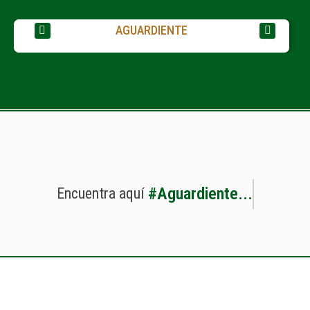
AGUARDIENTE
#
A
g
u
a
r
d
i
e
n
t
e
.
.
.
Encuentra
aquí