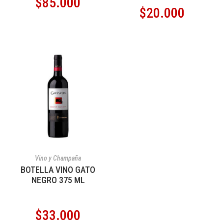
$
85.000
$
20.000
AÑADIR AL CARRITO
Vino y Champaña
BOTELLA VINO GATO
NEGRO 375 ML
$
33.000