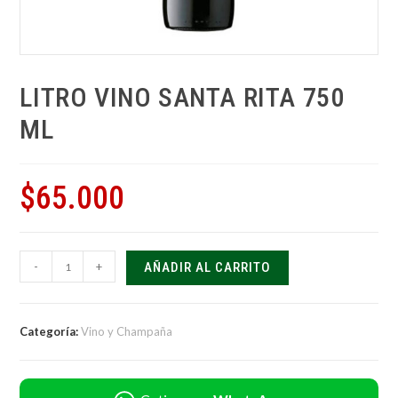
LITRO VINO SANTA RITA 750
ML
$
65.000
-
+
AÑADIR AL CARRITO
Categoría:
Vino y Champaña