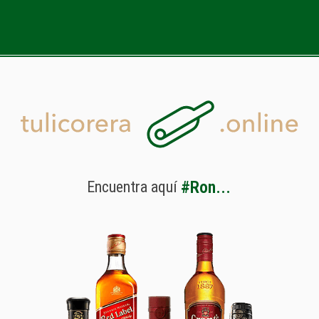
#
R
o
n
.
.
.
Encuentra
aquí