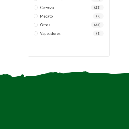
Cerveza
(23)
Mecato
(7)
Otros
(35)
Vapeadores
(1)