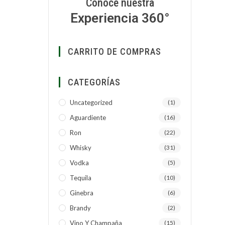
Conoce nuestra
Experiencia 360°
CARRITO DE COMPRAS
CATEGORÍAS
Uncategorized
(1)
Aguardiente
(16)
Ron
(22)
Whisky
(31)
Vodka
(5)
Tequila
(10)
Ginebra
(6)
Brandy
(2)
Vino Y Champaña
(15)