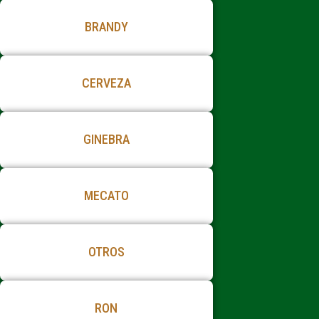
BRANDY
CERVEZA
GINEBRA
MECATO
OTROS
RON