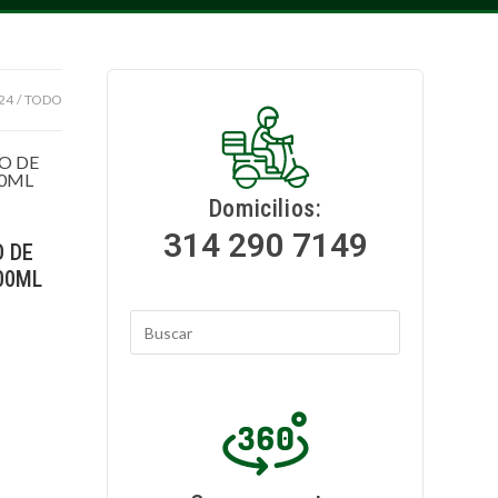
24
TODO
Domicilios:
314 290 7149
 DE
00ML